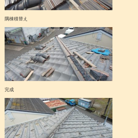
隅棟積替え
完成