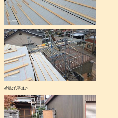
荷揚げ,平葺き