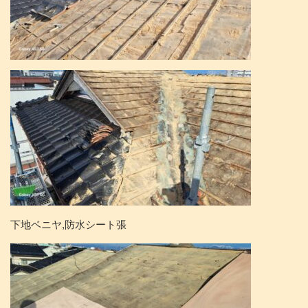
下地ベニヤ,防水シート張