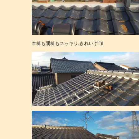
本棟も隅棟もスッキリ,きれい!(^^)!