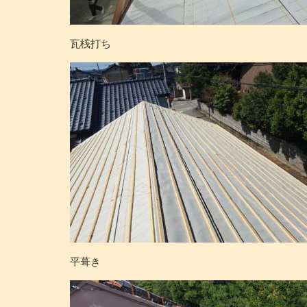
瓦桟打ち
平葺き