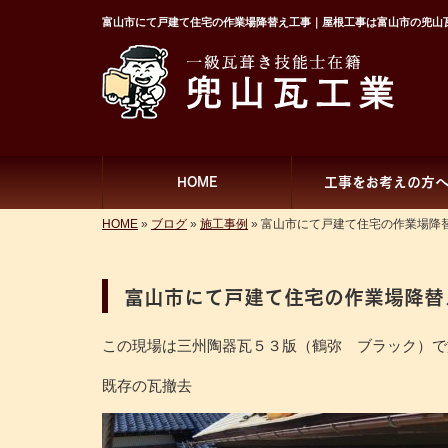
富山市にて戸建て住宅の作業場降替え工事｜屋根工事は富山市の兜山
HOME
工事をお考えの方
HOME
»
ブログ
»
施工事例
»
富山市にて戸建て住宅の作業場降
富山市にて戸建て住宅の作業場降替
この現場は三州陶器瓦５３版（鶴弥 ブラック）で
既存の瓦撤去