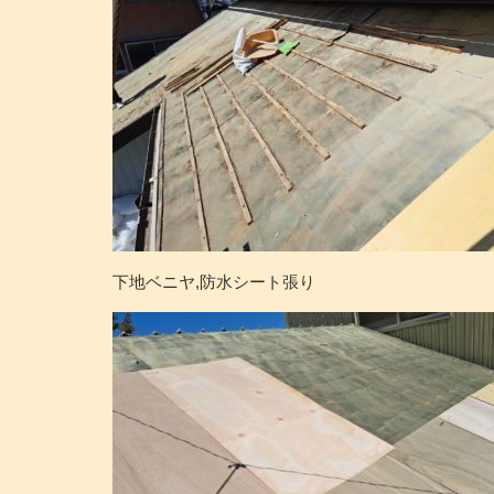
下地ベニヤ,防水シート張り