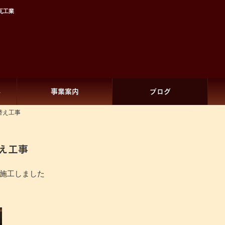
瓦工業
へ
事業案内
ブログ
替え工事
え工事
施工しました